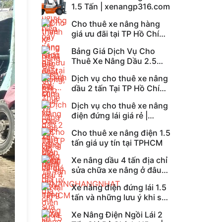
1.5 Tấn | xenangp316.com
Cho thuê xe nâng hàng
giá ưu đãi tại TP Hồ Chí
Minh
Bảng Giá Dịch Vụ Cho
Thuê Xe Nâng Dầu 2.5
Tấn Hàng Mới Nhất
Dịch vụ cho thuê xe nâng
dầu 2 tấn Tại TP Hồ Chí
Minh
Dịch vụ cho thuê xe nâng
điện đứng lái giá rẻ |
XENANGHANGNHAT
Cho thuê xe nâng điện 1.5
tấn giá uy tín tại TPHCM
Xe nâng dầu 4 tấn địa chỉ
sửa chữa xe nâng ở đâu
uy tín?
Xe nâng điện đứng lái 1.5
tấn và những lưu ý khi sử
dụng
Xe Nâng Điện Ngồi Lái 2