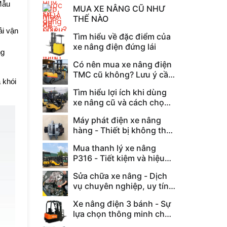
Nâng
Mẫu
MUA XE NÂNG CŨ NHƯ
THẾ NÀO
ải vận
Tìm hiểu về đặc điểm của
xe nâng điện đứng lái
ng
Có nên mua xe nâng điện
TMC cũ không? Lưu ý cần
 khói
biết khi mua xe nâng cũ
Tìm hiểu lợi ích khi dùng
xe nâng cũ và cách chọn
mua xe hiệu quả
Máy phát điện xe nâng
hàng - Thiết bị không thể
thiếu cho xe nâng
Mua thanh lý xe nâng
P316 - Tiết kiệm và hiệu
quả cho doanh nghiệp
Sửa chữa xe nâng - Dịch
vụ chuyên nghiệp, uy tín,
giá rẻ tại P316
Xe nâng điện 3 bánh - Sự
lựa chọn thông minh cho
nhu cầu nâng hạ