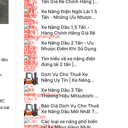
Tấn Giá Rẻ Chính Hãng |
Xenanghangnhat
Xe Nâng Điện Ngồi Lái 1.5
Tấn - Những Ưu Nhược
Điểm Khi Sử Dụng
Xe Nâng Dầu 1,5 Tấn -
Hàng Chính Hãng Giá Rẻ
Xe Nâng Dầu 2 Tấn - Ưu
Nhược Điểm Khi Sử Dụng
Tìm hiểu về xe nâng điện
 liệu
đứng lái 2 tấn |
xenangp316.com
Dịch Vụ Cho Thuê Xe
n
Nâng Uy Tín | Xe Nâng
Dầu | Xe Nâng Điện
Xe Nâng Dầu 3 Tấn
Thương Hiệu Mitsubishi |
xenangp316.com
TMC
Báo Giá Dịch Vụ Cho Thuê
a sai
Xe Nâng Dầu Mới Nhất Tại
TPHCM!
Các loại xe nâng phổ biến
tại Xe Nâng Hàng Nhật