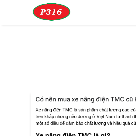
Trang chủ
Tin tức
Có nên mua xe nâng điện TMC c
CÓ NÊN MUA XE 
Có nên mua xe nâng điện TMC cũ k
Xe nâng điện TMC là sản phẩm chất lượng cao củ
trên khắp những nẻo đường ở Việt Nam từ thành th
một số điều để đảm bảo chất lượng và hiệu quả của
Xe nâng điện TMC là gì?