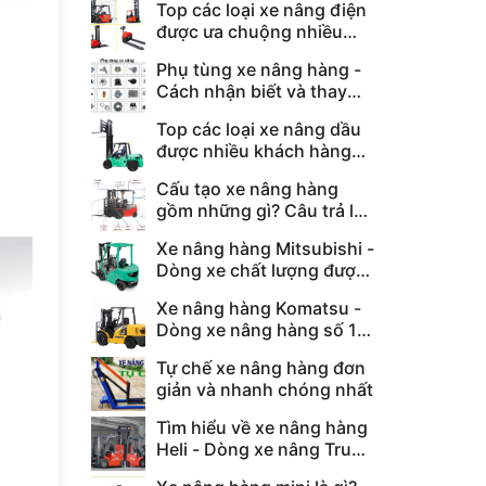
Top các loại xe nâng điện
được ưa chuộng nhiều
nhất năm 2023
Phụ tùng xe nâng hàng -
Cách nhận biết và thay
thế phụ tùng hỏng
Top các loại xe nâng dầu
được nhiều khách hàng
tin dùng nhất 2023
Cấu tạo xe nâng hàng
gồm những gì? Câu trả lời
chi tiết nhất
Xe nâng hàng Mitsubishi -
Dòng xe chất lượng được
ưa chuộng hiện nay
Xe nâng hàng Komatsu -
Dòng xe nâng hàng số 1
Nhật Bản
Tự chế xe nâng hàng đơn
giản và nhanh chóng nhất
Tìm hiểu về xe nâng hàng
Heli - Dòng xe nâng Trung
Quốc chất lượng