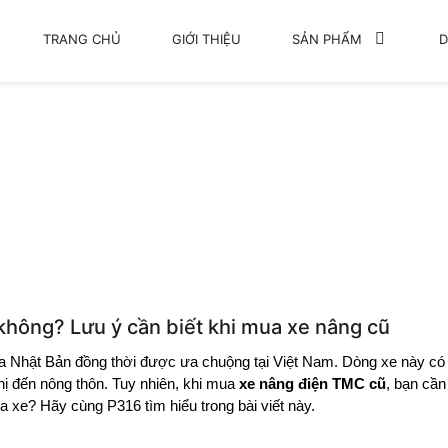
TRANG CHỦ
GIỚI THIỆU
SẢN PHẨM
D
ũ không? Lưu ý cần biết khi mua xe nâng cũ
NÂNG ĐIỆN TMC CŨ KHÔNG? LƯU Ý CẦN BIẾT KHI
hông? Lưu ý cần biết khi mua xe nâng cũ
a Nhật Bản đồng thời được ưa chuộng tại Việt Nam. Dòng xe này có
ị đến nông thôn. Tuy nhiên, khi mua
xe nâng điện TMC cũ
, bạn cần
 xe? Hãy cùng P316 tìm hiểu trong bài viết này.