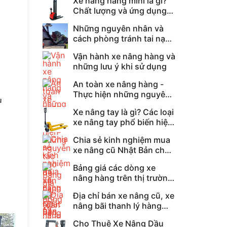
Xe nâng hàng mini là gì?
Chất lượng và ứng dụng
như thế nào?
Những nguyên nhân và
cách phòng tránh tai nạn
xe nâng hàng
Vận hành xe nâng hàng và
những lưu ý khi sử dụng
An toàn xe nâng hàng -
Thực hiện những nguyên
u
tắc nào để vận hành an
Xe nâng tay là gì? Các loại
toàn nâng ...
xe nâng tay phổ biến hiện
nay?
Chia sẻ kinh nghiệm mua
xe nâng cũ Nhật Bản chất
lượng, giá tốt
Bảng giá các dòng xe
nâng hàng trên thị trường
hiện nay
Địa chỉ bán xe nâng cũ, xe
nâng bãi thanh lý hàng
Nhật Bản chất lượng, giá
Cho Thuê Xe Nâng Dầu
...