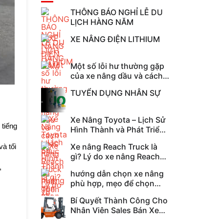
THÔNG BÁO NGHỈ LỄ DU
LỊCH HÀNG NĂM
XE NÂNG ĐIỆN LITHIUM
Một số lỗi hư thường gặp
của xe nâng dầu và cách
khắc phục
TUYỂN DỤNG NHÂN SỰ
Xe Nâng Toyota – Lịch Sử
 tiếng
Hình Thành và Phát Triển
Kết Nối
Xe nâng Reach Truck là
à tối
gì? Lý do xe nâng Reach
Truck được sử dụng
,
hướng dẫn chọn xe nâng
nhiều?
phù hợp, mẹo để chọn
mua xe nâng
Bí Quyết Thành Công Cho
Nhân Viên Sales Bán Xe