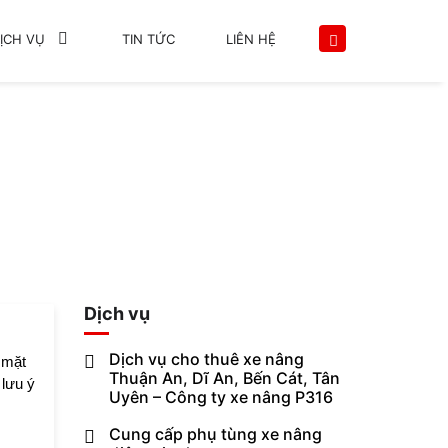
ỊCH VỤ
TIN TỨC
LIÊN HỆ
 MUA XE NÂNG CŨ
Dịch vụ
Dịch vụ cho thuê xe nâng
 mặt
Thuận An, Dĩ An, Bến Cát, Tân
 lưu ý
Uyên – Công ty xe nâng P316
Cung cấp phụ tùng xe nâng